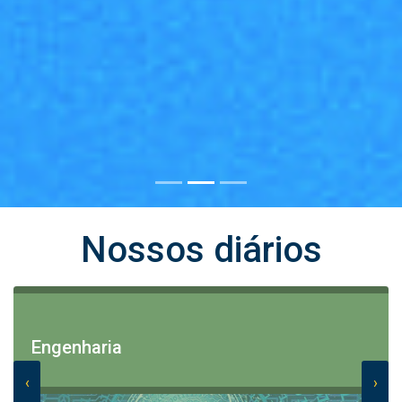
Nossos diários
Engenharia
‹
›