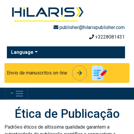
publisher@hilarispublisher.com
+3228081431
Language
arrow_forward
arrow_forward
Envio de manuscritos on-line
Menu
Ética de Publicação
Padrões éticos de altíssima qualidade garantem a